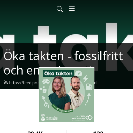
Öka takten - fossilfritt
och energismart
https://feed.podbean.com/okatakten/feed.xml