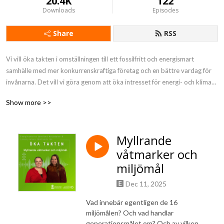
20.4K
122
Downloads
Episodes
Share
RSS
Vi vill öka takten i omställningen till ett fossilfritt och energismart 
samhälle med mer konkurrenskraftiga företag och en bättre vardag för 
invånarna. Det vill vi göra genom att öka intresset för energi- och klimat, 
lyfta goda exempel och sprida kunskap. En podd av Energikontoret, 
Show more >>
Region Jämtland Härjedalen och Länsstyrelsen Jämtlands län.
Myllrande
våtmarker och
miljömål
Dec 11, 2025
Vad innebär egentligen de 16
miljömålen? Och vad handlar
generationsmålet om? Och av vilken