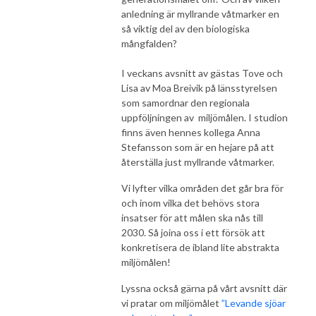
anledning är myllrande våtmarker en
så viktig del av den biologiska
mångfalden?
I veckans avsnitt av gästas Tove och
Lisa av Moa Breivik på länsstyrelsen
som samordnar den regionala
uppföljningen av miljömålen. I studion
finns även hennes kollega Anna
Stefansson som är en hejare på att
återställa just myllrande våtmarker.
Vi lyfter vilka områden det går bra för
och inom vilka det behövs stora
insatser för att målen ska nås till
2030. Så joina oss i ett försök att
konkretisera de ibland lite abstrakta
miljömålen!
Lyssna också gärna på vårt avsnitt där
vi pratar om miljömålet
”Levande sjöar