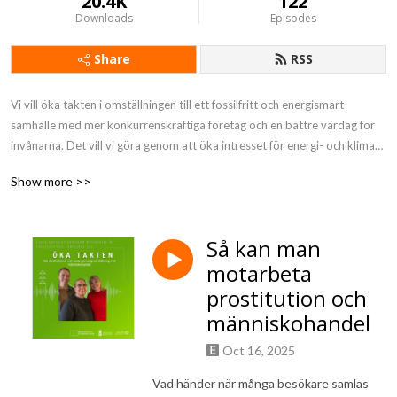
20.4K
122
Downloads
Episodes
Share
RSS
Vi vill öka takten i omställningen till ett fossilfritt och energismart 
samhälle med mer konkurrenskraftiga företag och en bättre vardag för 
invånarna. Det vill vi göra genom att öka intresset för energi- och klimat, 
lyfta goda exempel och sprida kunskap. En podd av Energikontoret, 
Show more >>
Region Jämtland Härjedalen och Länsstyrelsen Jämtlands län.
Så kan man
motarbeta
prostitution och
människohandel
Oct 16, 2025
Vad händer när många besökare samlas