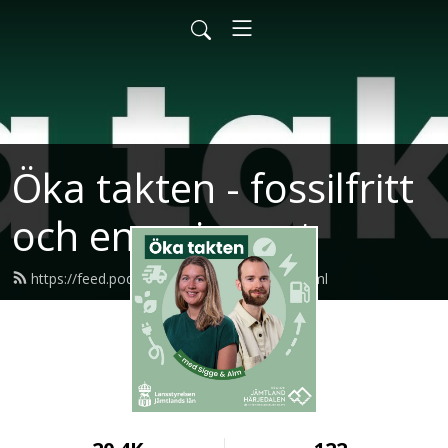
Öka takten - fossilfritt
och energismart
https://feed.podbean.com/okatakten/feed.xml