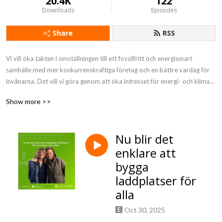
20.4K
122
Downloads
Episodes
Share
RSS
Vi vill öka takten i omställningen till ett fossilfritt och energismart 
samhälle med mer konkurrenskraftiga företag och en bättre vardag för 
invånarna. Det vill vi göra genom att öka intresset för energi- och klimat, 
lyfta goda exempel och sprida kunskap. En podd av Energikontoret, 
Show more >>
Region Jämtland Härjedalen och Länsstyrelsen Jämtlands län.
Nu blir det
enklare att
bygga
laddplatser för
alla
Oct 30, 2025