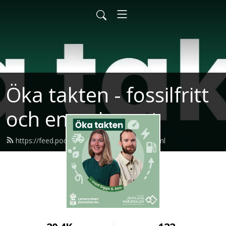
Öka takten - fossilfritt
och energismart
https://feed.podbean.com/okatakten/feed.xml